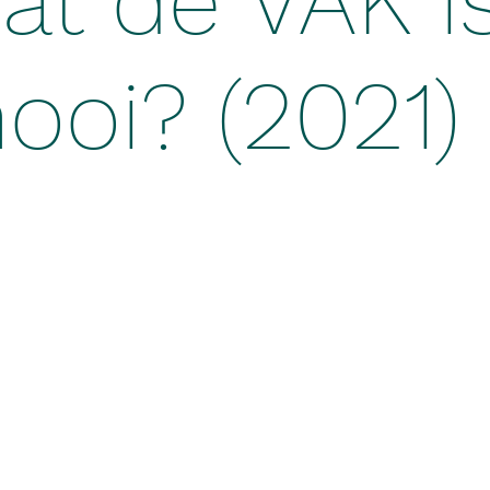
at de VAK i
ooi? (2021)