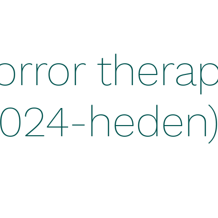
orror thera
2024-heden