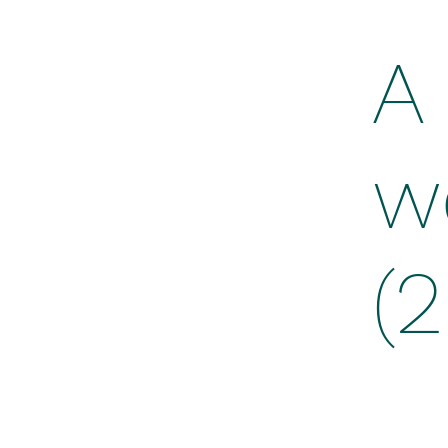
A 
w
(2